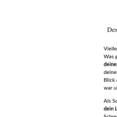
Den
Viell
Was g
deine
deine
Blick
war 
Als S
dein 
Schre