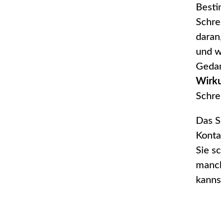
Besti
Schrei
daran
und w
Gedan
Wirku
Schre
Das S
Kont
Sie s
manch
kanns