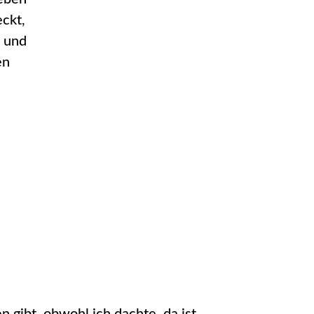
ckt,
e und
en