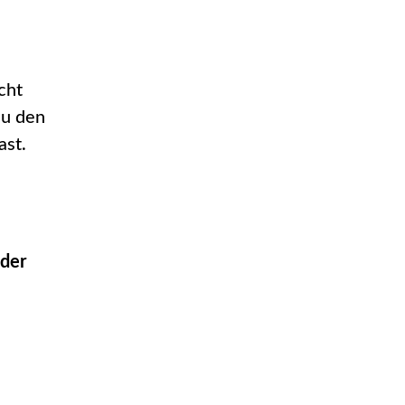
cht
du den
ast.
oder