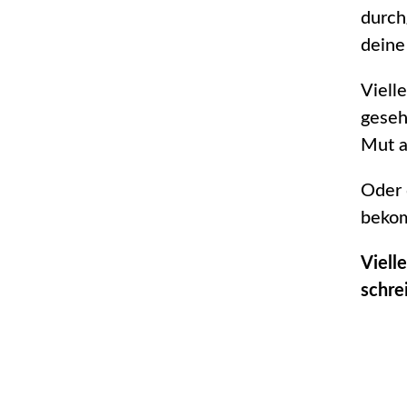
durch
deine
Viell
geseh
Mut a
Oder 
bekom
Viell
schre