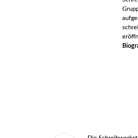
Grupp
aufge
schre
eröff
Biogr