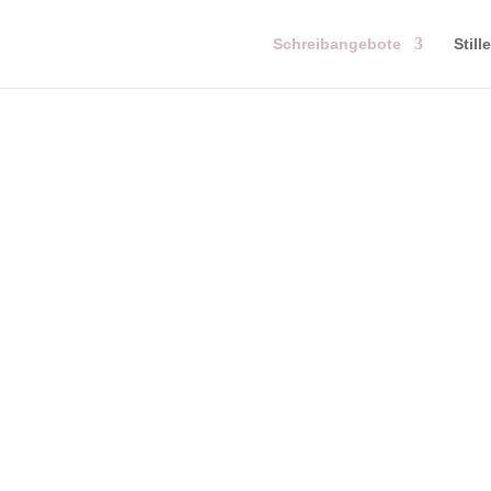
Schreibangebote
Still
AUtor:INNEN DES LEBENS
Ein neuer Blick auf alte Geschichten
Lass dich informieren, wenn es losgeht