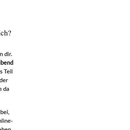
ach?
 dir.
ibend
s Teil
der
h
da
bei,
nline-
ieben