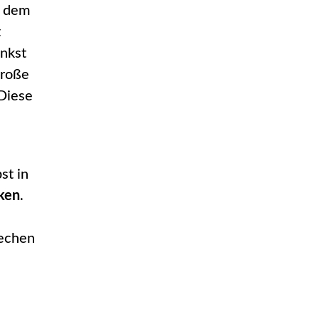
h dem
t
nkst
große
 Diese
st in
ken
.
rechen