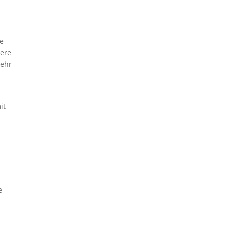
he
dere
mehr
it
e