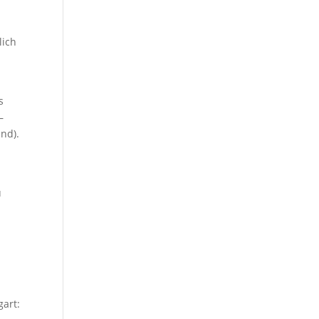
lich
s
–
nd).
u
gart: