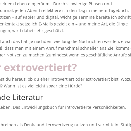
n meinem Leben eingeräumt. Durch schwierige Phasen und
ournal, jeden Abend reflektiere ich den Tag in meinem Tagebuch.
zen – auf Papier und digital. Wichtige Termine bereite ich schrift
enkontakt setze ich E-Mails gezielt ein – und meine Art, die Dinge
ingen, wird dabei sehr geschätzt.
d auch das hat, je nachdem wie lang die Nachrichten werden, etwa
iß, dass man mit einem Anruf manchmal schneller ans Ziel kommt 
rher Notizen zu machen (zumindest wenn es geschäftliche Anrufe si
r extrovertiert?
st du heraus, ob du eher introvertiert oder extrovertiert bist. Woz
i? Wann ist es vielleicht sogar eine Hürde?
de Literatur
Leben. Das Entwicklungsbuch für introvertierte Persönlichkeiten.
chreiben als Denk- und Lernwerkzeug nutzen und vermitteln. Stutt