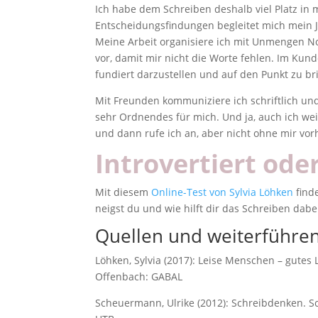
Ich habe dem Schreiben deshalb viel Platz i
Entscheidungsfindungen begleitet mich mein J
Meine Arbeit organisiere ich mit Unmengen Noti
vor, damit mir nicht die Worte fehlen. Im Kund
fundiert darzustellen und auf den Punkt zu br
Mit Freunden kommuniziere ich schriftlich un
sehr Ordnendes für mich. Und ja, auch ich we
und dann rufe ich an, aber nicht ohne mir vo
Introvertiert ode
Mit diesem
Online-Test von Sylvia Löhken
finde
neigst du und wie hilft dir das Schreiben dabe
Quellen und weiterführen
Löhken, Sylvia (2017): Leise Menschen – gutes 
Offenbach: GABAL
Scheuermann, Ulrike (2012): Schreibdenken. S