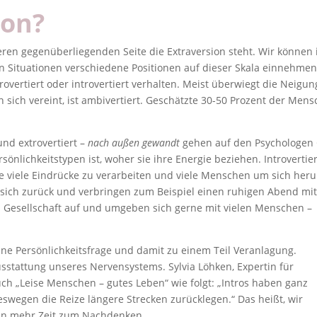
ion?
deren gegenüberliegenden Seite die Extraversion steht. Wir können
n Situationen verschiedene Positionen auf dieser Skala einnehmen
rovertiert oder introvertiert verhalten. Meist überwiegt die Neigun
n sich vereint, ist ambivertiert. Geschätzte 30-50 Prozent der Men
und extrovertiert –
nach außen gewandt
gehen auf den Psychologen 
sönlichkeitstypen ist, woher sie ihre Energie beziehen. Introvertie
sie viele Eindrücke zu verarbeiten und viele Menschen um sich her
 sich zurück und verbringen zum Beispiel einen ruhigen Abend mi
n Gesellschaft auf und umgeben sich gerne mit vielen Menschen –
 eine Persönlichkeitsfrage und damit zu einem Teil Veranlagung.
Ausstattung unseres Nervensystems. Sylvia Löhken, Expertin für
uch „Leise Menschen – gutes Leben“ wie folgt: „Intros haben ganz
weswegen die Reize längere Strecken zurücklegen.“ Das heißt, wir
en mehr Zeit zum Nachdenken.