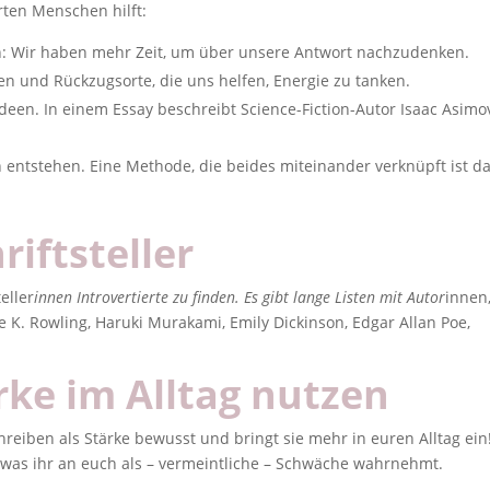
rten Menschen hilft:
n: Wir haben mehr Zeit, um über unsere Antwort nachzudenken.
n und Rückzugsorte, die uns helfen, Energie zu tanken.
een. In einem Essay beschreibt Science-Fiction-Autor Isaac Asimo
n entstehen. Eine Methode, die beides miteinander verknüpft ist d
riftsteller
eller
innen Introvertierte zu finden. Es gibt lange Listen mit Autor
innen,
ne K. Rowling, Haruki Murakami, Emily Dickinson, Edgar Allan Poe,
rke im Alltag nutzen
hreiben als Stärke bewusst und bringt sie mehr in euren Alltag ein
 was ihr an euch als – vermeintliche – Schwäche wahrnehmt.