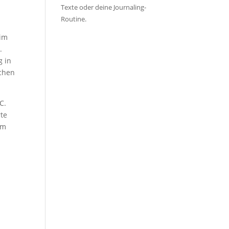
Texte oder deine Journaling-
Routine.
 im
.
g in
schen
C.
rte
um
t