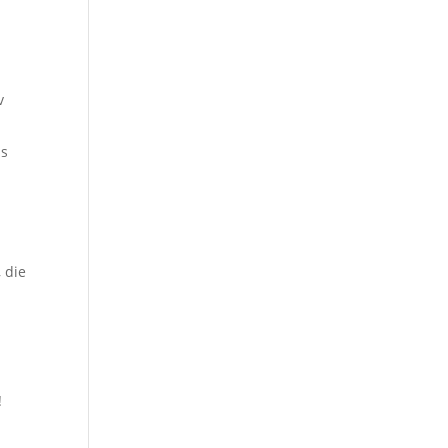
v
as
 die
!