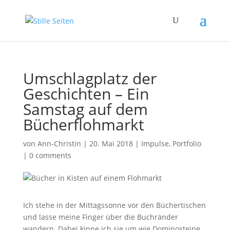
Umschlagplatz der
Geschichten – Ein
Samstag auf dem
Bücherflohmarkt
von
Ann-Christin
|
20. Mai 2018
|
Impulse
,
Portfolio
|
0 comments
Ich stehe in der Mittagssonne vor den Büchertischen
und lasse meine Finger über die Buchränder
wandern. Dabei kippe ich sie um wie Dominosteine,