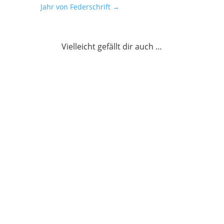
Jahr von Federschrift
→
Vielleicht gefällt dir auch …
Die beste Schreibzeit finden – mehr
Produktivität im Rhythmus mit der
inneren Uhr
weiterlesen