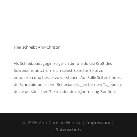
Hier schreibt Ann-Christin
Als Schreibpädagogin zeige ich dir, wie du die Kraft des
Schreibens nutzt, um dich selbst Seite für Seite zu
entdecken und besser zu verstehen. Auf Stille Seiten findest
du Schreibimpulse und Reflexionsfragen für dein Tagebuch,
deine persönlichen Texte oder deine Journaling-Routine.
© 2026 Ann-Christin Helmke |
Impressum
|
Datenschutz