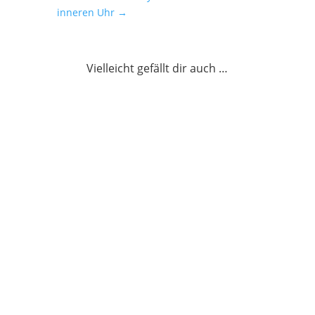
inneren Uhr
→
Vielleicht gefällt dir auch …
Warum Vorbilder in der Literatur
auch deine Mentoren sind – Lerne
von ihnen mit dem Ideenstammbaum
weiterlesen