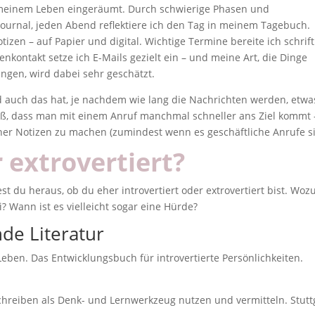
n meinem Leben eingeräumt. Durch schwierige Phasen und
ournal, jeden Abend reflektiere ich den Tag in meinem Tagebuch.
zen – auf Papier und digital. Wichtige Termine bereite ich schrift
enkontakt setze ich E-Mails gezielt ein – und meine Art, die Dinge
ingen, wird dabei sehr geschätzt.
d auch das hat, je nachdem wie lang die Nachrichten werden, etwa
iß, dass man mit einem Anruf manchmal schneller ans Ziel kommt 
rher Notizen zu machen (zumindest wenn es geschäftliche Anrufe si
r extrovertiert?
st du heraus, ob du eher introvertiert oder extrovertiert bist. Woz
i? Wann ist es vielleicht sogar eine Hürde?
de Literatur
Leben. Das Entwicklungsbuch für introvertierte Persönlichkeiten.
chreiben als Denk- und Lernwerkzeug nutzen und vermitteln. Stutt