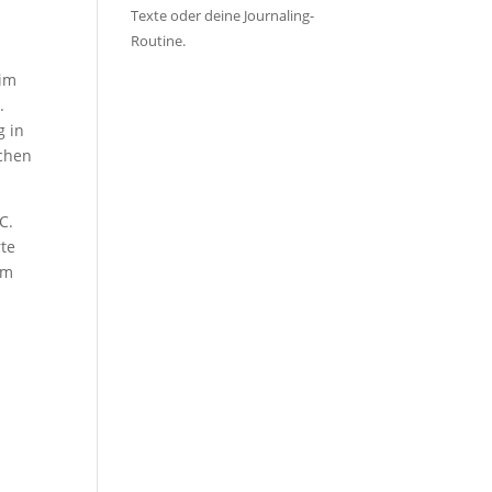
Texte oder deine Journaling-
Routine.
 im
.
g in
schen
C.
rte
um
t