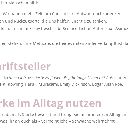
rten Menschen hilft:
n: Wir haben mehr Zeit, um über unsere Antwort nachzudenken.
n und Rückzugsorte, die uns helfen, Energie zu tanken.
een. In einem Essay beschreibt Science-Fiction-Autor Isaac Asimo
n entstehen. Eine Methode, die beides miteinander verknüpft ist d
riftsteller
eller
innen Introvertierte zu finden. Es gibt lange Listen mit Autor
innen,
ne K. Rowling, Haruki Murakami, Emily Dickinson, Edgar Allan Poe,
rke im Alltag nutzen
hreiben als Stärke bewusst und bringt sie mehr in euren Alltag ein
 was ihr an euch als – vermeintliche – Schwäche wahrnehmt.