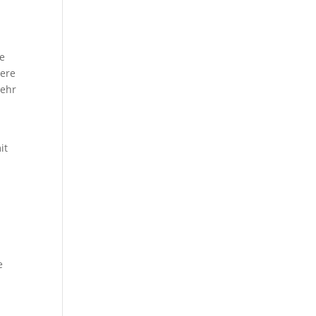
he
dere
mehr
it
e