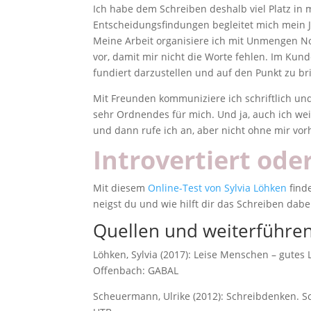
Ich habe dem Schreiben deshalb viel Platz i
Entscheidungsfindungen begleitet mich mein J
Meine Arbeit organisiere ich mit Unmengen Noti
vor, damit mir nicht die Worte fehlen. Im Kund
fundiert darzustellen und auf den Punkt zu br
Mit Freunden kommuniziere ich schriftlich un
sehr Ordnendes für mich. Und ja, auch ich we
und dann rufe ich an, aber nicht ohne mir vo
Introvertiert ode
Mit diesem
Online-Test von Sylvia Löhken
finde
neigst du und wie hilft dir das Schreiben dabe
Quellen und weiterführen
Löhken, Sylvia (2017): Leise Menschen – gutes 
Offenbach: GABAL
Scheuermann, Ulrike (2012): Schreibdenken. S