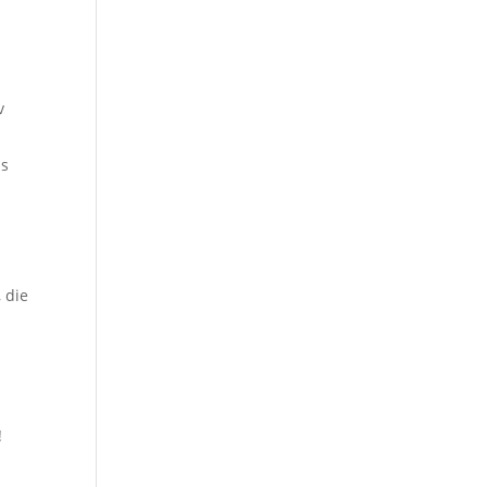
v
as
 die
!