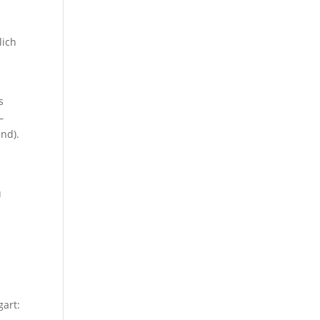
lich
s
–
nd).
u
gart: