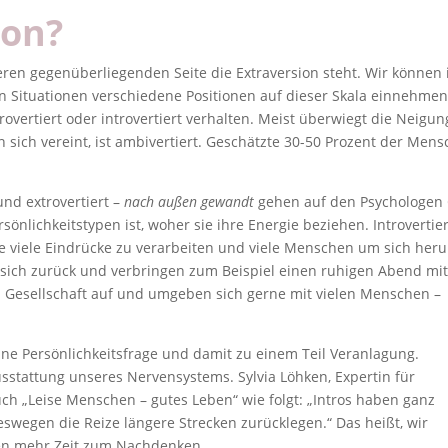
ion?
deren gegenüberliegenden Seite die Extraversion steht. Wir können
n Situationen verschiedene Positionen auf dieser Skala einnehmen
rovertiert oder introvertiert verhalten. Meist überwiegt die Neigun
n sich vereint, ist ambivertiert. Geschätzte 30-50 Prozent der Men
und extrovertiert –
nach außen gewandt
gehen auf den Psychologen 
sönlichkeitstypen ist, woher sie ihre Energie beziehen. Introvertie
sie viele Eindrücke zu verarbeiten und viele Menschen um sich her
 sich zurück und verbringen zum Beispiel einen ruhigen Abend mi
n Gesellschaft auf und umgeben sich gerne mit vielen Menschen –
 eine Persönlichkeitsfrage und damit zu einem Teil Veranlagung.
Ausstattung unseres Nervensystems. Sylvia Löhken, Expertin für
uch „Leise Menschen – gutes Leben“ wie folgt: „Intros haben ganz
weswegen die Reize längere Strecken zurücklegen.“ Das heißt, wir
en mehr Zeit zum Nachdenken.