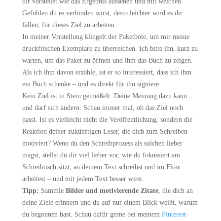
dir vorstellst wie das Ergebnis aussehen und mit welchen
Gefühlen du es verbinden wirst, desto leichter wird es dir
fallen, für dieses Ziel zu arbeiten.
In meiner Vorstellung klingelt der Paketbote, um mir meine
druckfrischen Exemplare zu überreichen. Ich bitte ihn, kurz zu
warten, um das Paket zu öffnen und ihm das Buch zu zeigen.
Als ich ihm davon erzähle, ist er so interessiert, dass ich ihm
ein Buch schenke – und es direkt für ihn signiere.
Kein Ziel ist in Stein gemeißelt. Deine Meinung dazu kann
und darf sich ändern. Schau immer mal, ob das Ziel noch
passt. Ist es vielleicht nicht die Veröffentlichung, sondern die
Reaktion deiner zukünftigen Leser, die dich zum Schreiben
motiviert? Wenn du den Schreibprozess als solchen lieber
magst, stellst du dir viel lieber vor, wie du fokussiert am
Schreibtisch sitzt, an deinem Text schreibst und im Flow
arbeitest – und mit jedem Text besser wirst.
Tipp:
Sammle
Bilder und motivierende Zitate
, die dich an
deine Ziele erinnern und du auf nur einem Blick weißt, warum
du begonnen hast. Schau dafür gerne bei meinem
Pinterest-