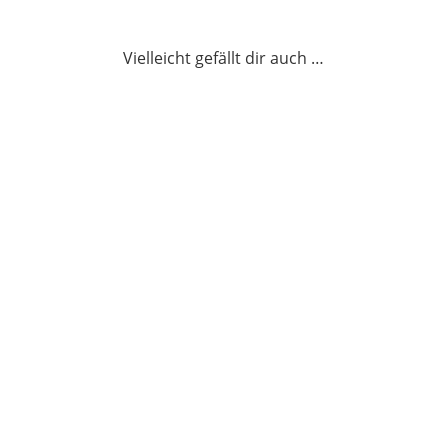
Vielleicht gefällt dir auch …
Wortreich schreiben – 7 Übungen, die
deinen Wortschatz erweitern
weiterlesen