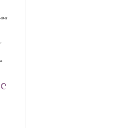
eiter
.
in
er
ue