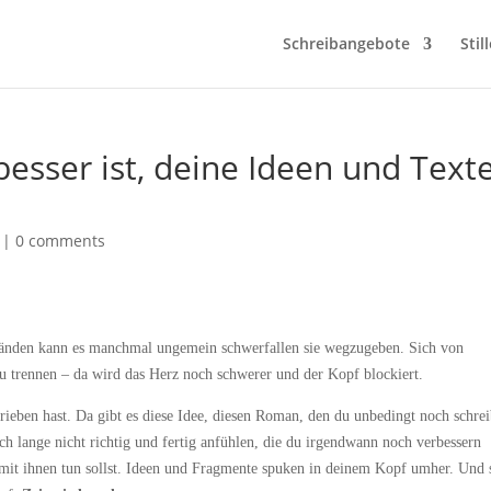
Schreibangebote
Stil
sser ist, deine Ideen und Text
|
0 comments
nständen kann es manchmal ungemein schwerfallen sie wegzugeben. Sich von
 trennen – da wird das Herz noch schwerer und der Kopf blockiert.
hrieben hast. Da gibt es diese Idee, diesen Roman, den du unbedingt noch schre
och lange nicht richtig und fertig anfühlen, die du irgendwann noch verbessern
u mit ihnen tun sollst. Ideen und Fragmente spuken in deinem Kopf umher. Und 