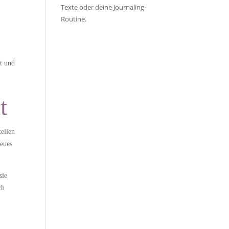
Texte oder deine Journaling-
Routine.
rt und
t
tellen
Neues
sie
ch