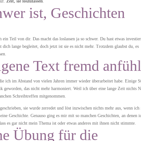
auf.
Zeit, sie loszulassen
.
wer ist, Geschichten
h ein Teil von dir. Das macht das loslassen ja so schwer. Du hast etwas investie
ich lange begleitet, doch jetzt ist sie es nicht mehr. Trotzdem glaubst du, es
sen.
igene Text fremd anfühl
 die ich im Abstand von vielen Jahren immer wieder überarbeitet habe. Einige S
aik geworden, das nicht mehr harmoniert. Weil ich über eine lange Zeit nichts 
manchen Schreibtreffen mitgenommen.
mgeschrieben, sie wurde zerredet und löst inzwischen nichts mehr aus, wenn ich 
 meine Geschichte. Genauso ging es mir mit so manchen Geschichten, an denen i
ass es gar nicht mein Thema ist oder etwas anderes mit ihnen nicht stimmte.
ine Übung für die