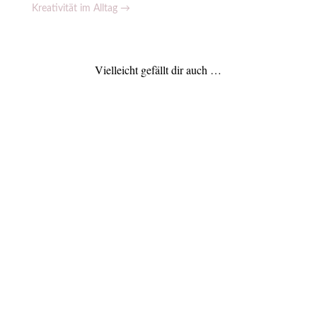
Kreativität im Alltag
→
Vielleicht gefällt dir auch …
Schreibort Museum – 5 Gründe, warum du im Museum
schreiben solltest
weiterlesen