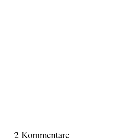
Umschlagplatz der Geschichten – Ein Samstag auf dem
Bücherflohmarkt
weiterlesen
2 Kommentare