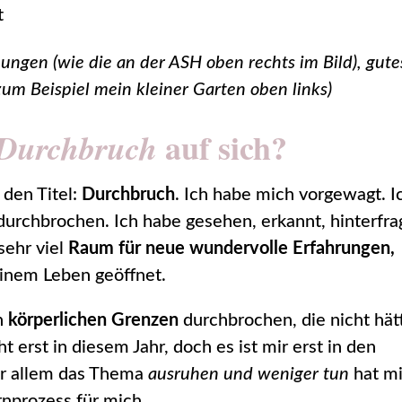
ngen (wie die an der ASH oben rechts im Bild), gute
zum Beispiel mein kleiner Garten oben links)
auf sich?
Durchbruch
den Titel:
Durchbruch
. Ich habe mich vorgewagt. I
urchbrochen. Ich habe gesehen, erkannt, hinterfra
sehr viel
Raum für neue wundervolle Erfahrungen,
inem Leben geöffnet.
en
körperlichen Grenzen
durchbrochen, die nicht hät
t erst in diesem Jahr, doch es ist mir erst in den
or allem das Thema
ausruhen und weniger tun
hat m
rnprozess für mich.