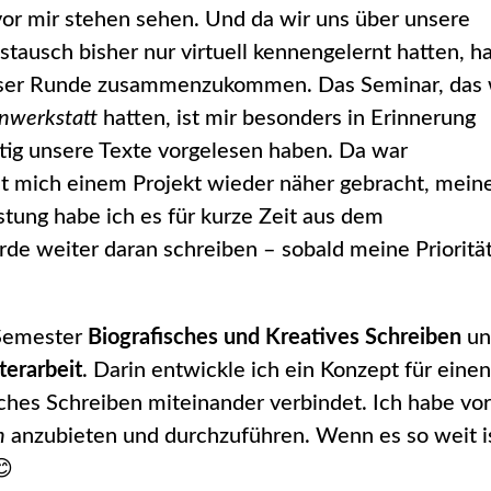
or mir stehen sehen. Und da wir uns über unsere
tausch bisher nur virtuell kennengelernt hatten, h
ieser Runde zusammenzukommen. Das Seminar, das 
nwerkstatt
hatten, ist mir besonders in Erinnerung
tig unsere Texte vorgelesen haben. Da war
at mich einem Projekt wieder näher gebracht, mei
stung habe ich es für kurze Zeit aus dem
de weiter daran schreiben – sobald meine Prioritä
 Semester
Biografisches und Kreatives Schreiben
un
erarbeit
. Darin entwickle ich ein Konzept für eine
sches Schreiben miteinander verbindet. Ich habe vor
n
anzubieten und durchzuführen. Wenn es so weit is
😊