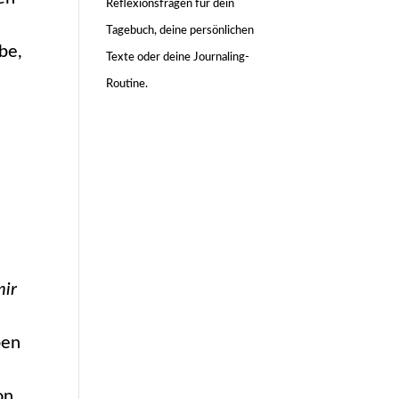
Reflexionsfragen für dein
z
Tagebuch, deine persönlichen
be,
Texte oder deine Journaling-
Routine.
mir
ben
on