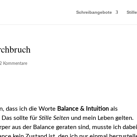
Schreibangebote
Still
rchbruch
2 Kommentare
n, dass ich die Worte
Balance & Intuition
als
 Das sollte für
Stille Seiten
und mein Leben gelten.
rper aus der Balance geraten sind, musste ich dabe
nce kein Zustand ist, den ich nur einmal herzustell