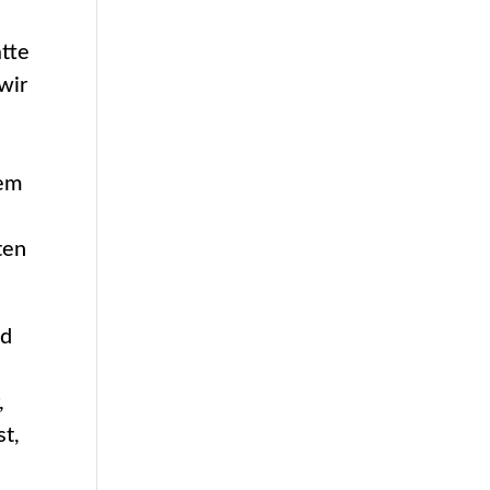
atte
wir
nem
ten
d
n
,
t,