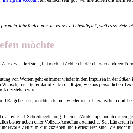
em
Instagram-Account
tun einfach sehr gut. Wir alle dürfen uns mehr Pau
l für mein Jahr finden müsste, wäre es: Lebendigkeit, weil es so viele 
iefen möchte
. Alles, was dort steht, hat mich tatsächlich in der ein oder anderen 
tung von Worten geht es immer wieder in den Impulsen in der
Stillen
 Wunsch, mich tiefer damit zu beschäftigen, wie aus persönlichen Te
en Kurs stehen wird.
r und Ratgeber lese, möchte ich mich wieder mehr Literarischem und Le
ke an eine 1:1 Schreibbegleitung, Themen-Workshops und der oben gen
s bisher neben einer Vollzeit-Anstellung gemacht). Seit Längerem ist
wundervolle Zeit zum Zurückziehen und Reflektieren sind. Vielleicht nu