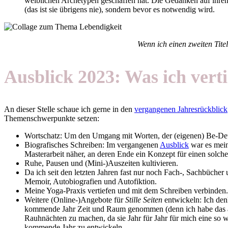
weiblichen Archetypen geschaffen hat. Die Gedanken auf ihr
(das ist sie übrigens nie), sondern bevor es notwendig wird.
Wenn ich einen zweiten Tite
Ausblick 2023: Was ich vert
An dieser Stelle schaue ich gerne in den
vergangenen Jahresrückblick
Themenschwerpunkte setzen:
Wortschatz: Um den Umgang mit Worten, der (eigenen) Be-Deu
Biografisches Schreiben: Im vergangenen
Ausblick
war es mein
Masterarbeit näher, an deren Ende ein Konzept für einen solch
Ruhe, Pausen und (Mini-)Auszeiten kultivieren.
Da ich seit den letzten Jahren fast nur noch Fach-, Sachbüche
Memoir, Autobiografien und Autofiktion.
Meine Yoga-Praxis vertiefen und mit dem Schreiben verbinden.
Weitere (Online-)Angebote für
Stille Seiten
entwickeln: Ich den
kommende Jahr Zeit und Raum genommen (denn ich habe das alle
Rauhnächten zu machen, da sie Jahr für Jahr für mich eine so 
kommende Jahr zu entwickeln.