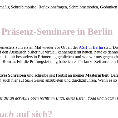
egelmäßig Schreibimpulse, Reflexionsfragen, Schreibmethoden, Gedanken
i Präsenz-Seminare in Berlin
emesters zum ersten Mal wieder vor Ort an der
ASH in Berlin
statt. D
d den Austausch bisher nur virtuell kennengelernt hatten, hatte es d
en, ist mir besonders in Erinnerung geblieben und wie wir uns gegensei
 Roman. Für die Prüfungsleistung habe ich es für kurze Zeit aus dem 
tives Schreiben
und schreibe seit Herbst an meiner
Masterarbeit
. Dar
ch auch hier auf
Stille Seiten
anzubieten und durchzuführen. Wenn es so we
die an der ASH oben rechts im Bild), gutes Essen, Yoga und Natur (z
uch
auf sich?