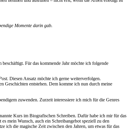
sen nehmen und ausruhen – nicht erst, wenn die Arbeit erledigt ist
lebendige Momente darin gab.
Form beschäftigt. Für das kommende Jahr möchte ich folgende
 Post
. Diesen Ansatz möchte ich gerne weiterverfolgen.
xten Geschichten entstehen. Dem komme ich nun durch meine
bendigem zuwenden. Zurzeit interessiere ich mich für die Genres
annte Kurs im Biografischen Schreiben. Dafür habe ich mir für das
 es mein Wunsch, auch ein Schreibangebot speziell zu den
tze ich die magische Zeit zwischen den Jahren, um etwas für das